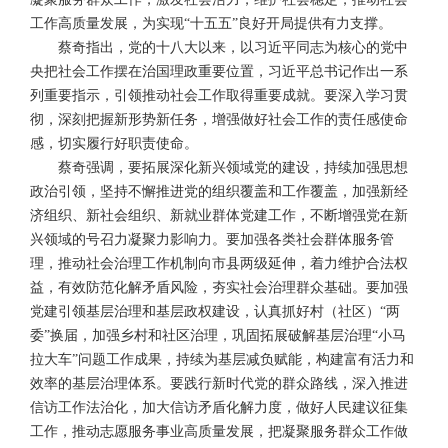
工作高质量发展，为实现“十五五”良好开局提供有力支撑。
蔡奇指出，党的十八大以来，以习近平同志为核心的党中
央把社会工作摆在治国理政重要位置，习近平总书记作出一系
列重要指示，引领推动社会工作取得重要成就。要深入学习贯
彻，深刻把握新形势新任务，增强做好社会工作的责任感使命
感，切实履行好职责使命。
蔡奇强调，要拓展深化新兴领域党的建设，持续加强思想
政治引领，坚持不懈推进党的组织覆盖和工作覆盖，加强新经
济组织、新社会组织、新就业群体党建工作，不断增强党在新
兴领域的号召力凝聚力影响力。要加强各类社会群体服务管
理，推动社会治理工作机制向市县两级延伸，着力维护合法权
益，有效防范化解矛盾风险，夯实社会治理群众基础。要加强
党建引领基层治理和基层政权建设，认真抓好村（社区）“两
委”换届，加强乡村和社区治理，巩固拓展破解基层治理“小马
拉大车”问题工作成果，持续为基层减负赋能，构建富有活力和
效率的基层治理体系。要践行新时代党的群众路线，深入推进
信访工作法治化，加大信访矛盾化解力度，做好人民建议征集
工作，推动志愿服务事业高质量发展，把凝聚服务群众工作做