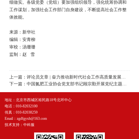
细做实。各级党委（党组）要加强组织领导，强化统筹协调和
工作谋划，加强社会工作部门自身建设，不断提高社会工作整
体效能。
来源：新华社
编辑：安青柳
审校：汤珊珊
监制：赵 雪
上一篇：评论员文章 | 奋力推动新时代社会工作高质量发展——论贯彻落实全国社会工作部长会议精神
下一篇：中国氮肥工业协会党支部书记顾宗勤开展党纪主题教育党课
地址：北京市西城区裕民路18号北环中心
电话：010-82032100
传真：010-82038259
Email：zgdfgyxh@163.com
技术支持：中科服