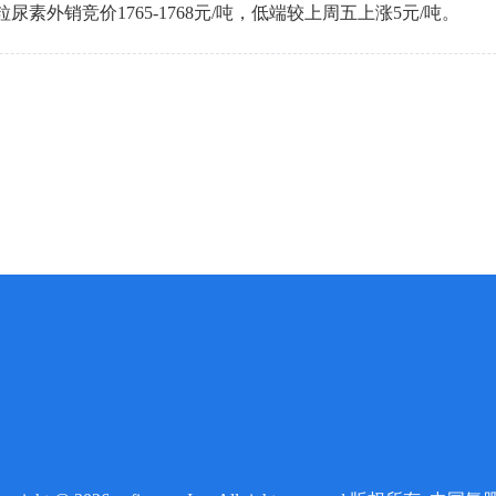
尿素外销竞价1765-1768元/吨，低端较上周五上涨5元/吨。